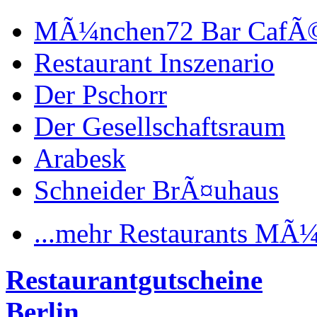
MÃ¼nchen72 Bar CafÃ
Restaurant Inszenario
Der Pschorr
Der Gesellschaftsraum
Arabesk
Schneider BrÃ¤uhaus
...mehr Restaurants MÃ
Restaurantgutscheine
Berlin