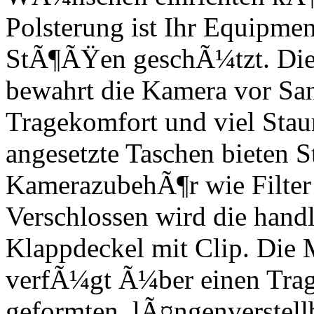
Polsterung ist Ihr Equipment
StÃ¶ÃŸen geschÃ¼tzt. Die 
bewahrt die Kamera vor Sa
Tragekomfort und viel Sta
angesetzte Taschen bieten 
KamerazubehÃ¶r wie Filter 
Verschlossen wird die hand
Klappdeckel mit Clip. Die
verfÃ¼gt Ã¼ber einen Trag
geformten, lÃ¤ngenverstellb