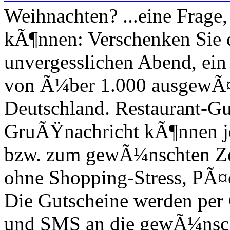
Weihnachten? ...eine Frage,
kÃ¶nnen: Verschenken Sie d
unvergesslichen Abend, ein
von Ã¼ber 1.000 ausgewÃ¤h
Deutschland. Restaurant-Gut
GruÃŸnachricht kÃ¶nnen jet
bzw. zum gewÃ¼nschten Ze
ohne Shopping-Stress, PÃ¤
Die Gutscheine werden per 
und SMS an die gewÃ¼nscht