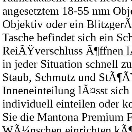
angesetztem 18-55 mm Obje
Objektiv oder ein BlitzgerÃ
Tasche befindet sich ein Sch
ReiÃŸverschluss Ã¶ffnen l
in jeder Situation schnell z
Staub, Schmutz und StÃ¶ÃŸ
Inneneinteilung lÃ¤sst sic
individuell einteilen oder 
Sie die Mantona Premium F
WÃ¼nschen einrichten kÃ¶