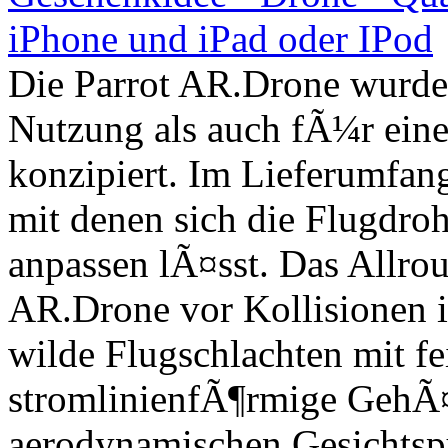
Die Parrot AR.Drone wurde
Nutzung als auch fÃ¼r ein
konzipiert. Im Lieferumfan
mit denen sich die Flugdroh
anpassen lÃ¤sst. Das Allr
AR.Drone vor Kollisionen 
wilde Flugschlachten mit fe
stromlinienfÃ¶rmige GehÃ
aerodynamischen Gesichtspu